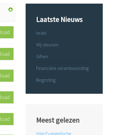
Laatste Nieuws
load
Israël
Wij steunen
load
Giften
Financiële verantwoording
load
Begroting
load
load
Meest gelezen
Vrije Evangelische