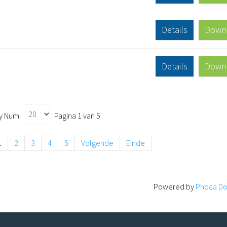
Details
Down
Details
Down
ay Num
Pagina 1 van 5
1
2
3
4
5
Volgende
Einde
Powered by
Phoca D