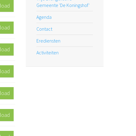
load
Gemeente 'De Koningshof'
Agenda
load
Contact
Erediensten
load
Activiteiten
load
load
load