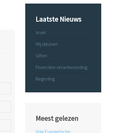
Laatste Nieuws
Israël
Wij steunen
Giften
Financiële verantwoording
Begroting
Meest gelezen
Vrije Evangelische