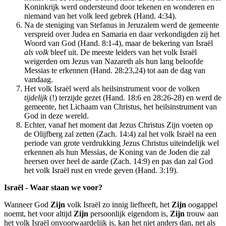
Koninkrijk werd ondersteund door tekenen en wonderen en
niemand van het volk leed gebrek (Hand. 4:34).
Na de steniging van Stefanus in Jeruzalem werd de gemeente
verspreid over Judea en Samaria en daar verkondigden zij het
Woord van God (Hand. 8:1-4), maar de bekering van Israël
als volk
bleef uit. De meeste leiders van het volk Israël
weigerden om Jezus van Nazareth als hun lang beloofde
Messias te erkennen (Hand. 28:23,24) tot aan de dag van
vandaag.
Het volk Israël werd als heilsinstrument voor de volken
tijdelijk
(!) terzijde gezet (Hand. 18:6 en 28:26-28) en werd de
gemeente, het Lichaam van Christus, het heilsinstrument van
God in deze wereld.
Echter, vanaf het moment dat Jezus Christus Zijn voeten op
de Olijfberg zal zetten (Zach. 14:4) zal het volk Israël na een
periode van grote verdrukking Jezus Christus uiteindelijk wel
erkennen als hun Messias, de Koning van de Joden die zal
heersen over heel de aarde (Zach. 14:9) en pas dan zal God
het volk Israël rust en vrede geven (Hand. 3:19).
Israël - Waar staan we voor?
Wanneer God
Zijn
volk Israël zo innig liefheeft, het
Zijn
oogappel
noemt, het voor altijd
Zijn
persoonlijk eigendom is,
Zijn
trouw aan
het volk Israël onvoorwaardelijk is, kan het niet anders dan, net als