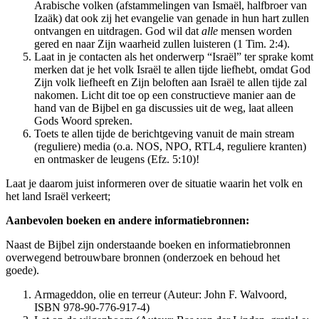
Arabische volken (afstammelingen van Ismaël, halfbroer van
Izaäk) dat ook zij het evangelie van genade in hun hart zullen
ontvangen en uitdragen. God wil dat
alle
mensen worden
gered en naar Zijn waarheid zullen luisteren (1 Tim. 2:4).
Laat in je contacten als het onderwerp “Israël” ter sprake komt
merken dat je het volk Israël te allen tijde liefhebt, omdat God
Zijn volk liefheeft en Zijn beloften aan Israël te allen tijde zal
nakomen. Licht dit toe op een constructieve manier aan de
hand van de Bijbel en ga discussies uit de weg, laat alleen
Gods Woord spreken.
Toets te allen tijde de berichtgeving vanuit de main stream
(reguliere) media (o.a. NOS, NPO, RTL4, reguliere kranten)
en ontmasker de leugens (Efz. 5:10)!
Laat je daarom juist informeren over de situatie waarin het volk en
het land Israël verkeert;
Aanbevolen boeken en andere informatiebronnen:
Naast de Bijbel zijn onderstaande boeken en informatiebronnen
overwegend betrouwbare bronnen (onderzoek en behoud het
goede).
Armageddon, olie en terreur (Auteur: John F. Walvoord,
ISBN 978-90-776-917-4)