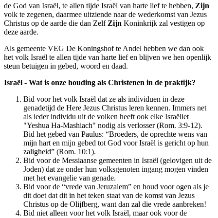
de God van Israël, te allen tijde Israël van harte lief te hebben,
Zijn
volk te zegenen, daarmee uitziende naar de wederkomst van Jezus
Christus op de aarde die dan Zelf
Zijn
Koninkrijk zal vestigen op
deze aarde.
Als gemeente VEG De Koningshof te Andel hebben we dan ook
het volk Israël te allen tijde van harte lief en blijven we hen openlijk
steun betuigen in gebed, woord en daad.
Israël - Wat is onze houding als Christenen in de praktijk?
Bid voor het volk Israël dat ze als individuen in deze
genadetijd de Here Jezus Christus leren kennen. Immers net
als ieder individu uit de volken heeft ook elke Israëliet
"Yeshua Ha-Mashiach" nodig als verlosser (Rom. 3:9-12).
Bid het gebed van Paulus: “Broeders, de oprechte wens van
mijn hart en mijn gebed tot God voor Israël is gericht op hun
zaligheid” (Rom. 10:1).
Bid voor de Messiaanse gemeenten in Israël (gelovigen uit de
Joden) dat ze onder hun volksgenoten ingang mogen vinden
met het evangelie van genade.
Bid voor de “vrede van Jeruzalem” en houd voor ogen als je
dit doet dat dit in het teken staat van de komst van Jezus
Christus op de Olijfberg, want dan zal die vrede aanbreken!
Bid niet alleen voor het volk Israël, maar ook voor de