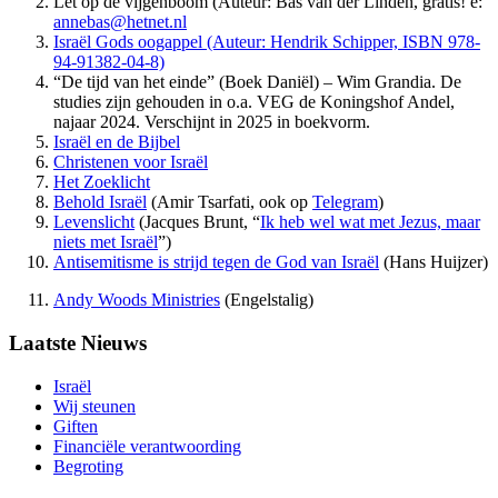
Let op de vijgenboom (Auteur: Bas van der Linden, gratis! e:
annebas@hetnet.nl
Israël Gods oogappel (Auteur: Hendrik Schipper, ISBN 978-
94-91382-04-8)
“De tijd van het einde” (Boek Daniël) – Wim Grandia. De
studies zijn gehouden in o.a. VEG de Koningshof Andel,
najaar 2024. Verschijnt in 2025 in boekvorm.
Israël en de Bijbel
Christenen voor Israël
Het Zoeklicht
Behold Israël
(Amir Tsarfati, ook op
Telegram
)
Levenslicht
(Jacques Brunt, “
Ik heb wel wat met Jezus, maar
niets met Israël
”)
Antisemitisme is strijd tegen de God van Israël
(Hans Huijzer)
Andy Woods Ministries
(Engelstalig)
Laatste Nieuws
Israël
Wij steunen
Giften
Financiële verantwoording
Begroting