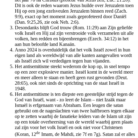
Dit is ook de reden waarom Jezus huilde over Jeruzalem toen
Hij op een jong ezelsveulen Jeruzalem binnen reed (Zach.
9:9), exact op het moment zoals geprofeteerd door Daniël
(Dan. 9:25,26, zie ook Neh. 2:6).
Desondanks blijft God trouw (Rom. 11:29) aan Zijn geliefde
volk Israël en Hij zal zijn verstrooide volk verzamelen uit alle
volken, hen redden en bijeenbrengen (Ezech. 34:12) in het
aan hun beloofde land Kanaän.
Anno 2024 is overduidelijk dat het volk Israël zowel in hun
eigen land als wereldwijd van alle kanten aangevallen wordt
als Israël zich wil verdedigen tegen hun vijanden.
Het antisemitisme steekt wederom de kop op, in snel tempo
op een zeer explosieve manier. Israël komt in de wereld meer
en meer alleen te staan en heeft geen rust gevonden (Deut.
28:65), ook niet sinds de oprichting van de staat Israël in
1948.
Het antisemitisme is ten diepste een geestelijke strijd tegen de
God van Israël, want - zo leert de Islam – niet Izaäk maar
Ismaël is erfgenaam van Abraham. Een leugen die satan
gebruikt om de nageslachten van twee halfbroers tegen elkaar
op te zetten waarbij de fanatieke leiders van de Islam uit zijn
op een totale overheersing van de wereld waarbij geen plaats
zal zijn voor het volk Israël en ook niet voor Christenen
de
(Koran, 12
Imam, de Mahdi, zie 7f en 7g). Satan zal er alles