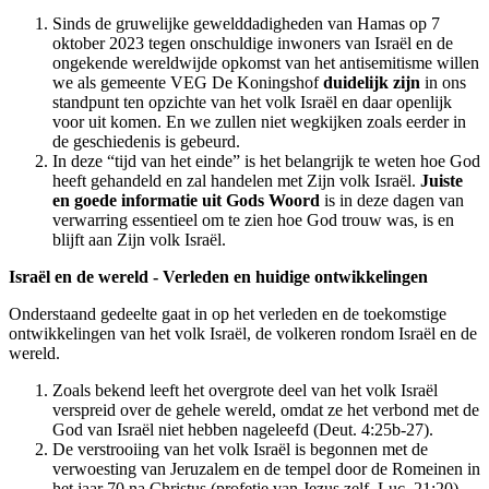
Sinds de gruwelijke gewelddadigheden van Hamas op 7
oktober 2023 tegen onschuldige inwoners van Israël en de
ongekende wereldwijde opkomst van het antisemitisme willen
we als gemeente VEG De Koningshof
duidelijk zijn
in ons
standpunt ten opzichte van het volk Israël en daar openlijk
voor uit komen. En we zullen niet wegkijken zoals eerder in
de geschiedenis is gebeurd.
In deze “tijd van het einde” is het belangrijk te weten hoe God
heeft gehandeld en zal handelen met Zijn volk Israël.
Juiste
en goede informatie uit Gods Woord
is in deze dagen van
verwarring essentieel om te zien hoe God trouw was, is en
blijft aan Zijn volk Israël.
Israël en de wereld
- Verleden
en huidige ontwikkelingen
Onderstaand gedeelte gaat in op het verleden en de toekomstige
ontwikkelingen van het volk Israël, de volkeren rondom Israël en de
wereld.
Zoals bekend leeft het overgrote deel van het volk Israël
verspreid over de gehele wereld, omdat ze het verbond met de
God van Israël niet hebben nageleefd (Deut. 4:25b-27).
De verstrooiing van het volk Israël is begonnen met de
verwoesting van Jeruzalem en de tempel door de Romeinen in
het jaar 70 na Christus (profetie van Jezus zelf, Luc. 21:20).