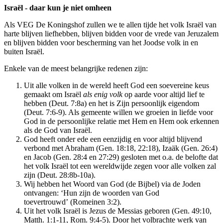
Israël - daar kun je niet omheen
Als VEG De Koningshof zullen we te allen tijde het volk Israël van
harte blijven liefhebben, blijven bidden voor de vrede van Jeruzalem
en blijven bidden voor bescherming van het Joodse volk in en
buiten Israël.
Enkele van de meest belangrijke redenen zijn:
Uit alle volken in de wereld heeft God een soevereine keus
gemaakt om Israël
als enig volk
op aarde voor altijd lief te
hebben (Deut. 7:8a) en het is Zijn persoonlijk eigendom
(Deut. 7:6-9). Als gemeente willen we groeien in liefde voor
God in de persoonlijke relatie met Hem en Hem ook erkennen
als de God van Israël.
God heeft onder ede een eenzijdig en voor altijd blijvend
verbond met Abraham (Gen. 18:18, 22:18), Izaäk (Gen. 26:4)
en Jacob (Gen. 28:4 en 27:29) gesloten met o.a. de belofte dat
het volk Israël tot een wereldwijde zegen voor alle volken zal
zijn (Deut. 28:8b-10a).
Wij hebben het Woord van God (de Bijbel) via de Joden
ontvangen: ‘Hun zijn de woorden van God
toevertrouwd’ (Romeinen 3:2).
Uit het volk Israël is Jezus de Messias geboren (Gen. 49:10,
Matth. 1:1-11, Rom. 9:4-5). Door het volbrachte werk van