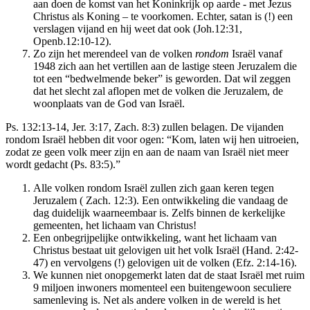
aan doen de komst van het Koninkrijk op aarde - met Jezus
Christus als Koning – te voorkomen. Echter, satan is (!) een
verslagen vijand en hij weet dat ook (Joh.12:31,
Openb.12:10-12).
Zo zijn het merendeel van de volken
rondom
Israël vanaf
1948 zich aan het vertillen aan de lastige steen Jeruzalem die
tot een “bedwelmende beker” is geworden. Dat wil zeggen
dat het slecht zal aflopen met de volken die Jeruzalem, de
woonplaats van de God van Israël.
Ps. 132:13-14, Jer. 3:17, Zach. 8:3) zullen belagen. De vijanden
rondom Israël hebben dit voor ogen: “Kom, laten wij hen uitroeien,
zodat ze geen volk meer zijn en aan de naam van Israël niet meer
wordt gedacht (Ps. 83:5).”
Alle volken rondom Israël zullen zich gaan keren tegen
Jeruzalem ( Zach. 12:3). Een ontwikkeling die vandaag de
dag duidelijk waarneembaar is. Zelfs binnen de kerkelijke
gemeenten, het lichaam van Christus!
Een onbegrijpelijke ontwikkeling, want het lichaam van
Christus bestaat uit gelovigen uit het volk Israël (Hand. 2:42-
47) en vervolgens (!) gelovigen uit de volken (Efz. 2:14-16).
We kunnen niet onopgemerkt laten dat de staat Israël met ruim
9 miljoen inwoners momenteel een buitengewoon seculiere
samenleving is. Net als andere volken in de wereld is het