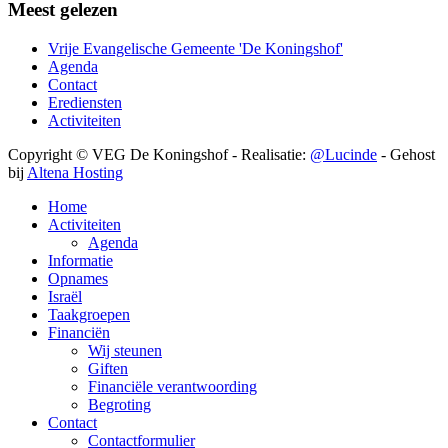
Meest gelezen
Vrije Evangelische Gemeente 'De Koningshof'
Agenda
Contact
Erediensten
Activiteiten
Copyright © VEG De Koningshof - Realisatie:
@Lucinde
- Gehost
bij
Altena Hosting
Home
Activiteiten
Agenda
Informatie
Opnames
Israël
Taakgroepen
Financiën
Wij steunen
Giften
Financiële verantwoording
Begroting
Contact
Contactformulier