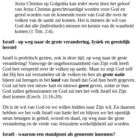
Jezus Christus op Golgotha kan
ieder mens
door het geloof
van Jezus Christus gerechtvaardigd worden voor God en
gered worden van de komende toorn van God die over de
volken van de aarde zal komen. Het is immers de wil van
God dat alle (individuele) mensen tot kennis van de waarheid
komen (1 Tim. 2:4).
Israël - op weg naar de grote verandering, fysiek en geestelijk
herstel
Israël is profetisch gezien, ook in deze tijd, op weg naar de grote
verandering! Vanwege de ongehoorzaamheid van Zijn volk heeft
God hen verspreid over de volken op aarde. Maar zo zegt God zelf
dat Hij hen zal verzamelen uit de volken en hen als
grote
natie
bijeen zal brengen in het
land
van Israël dat God hun heeft gegeven.
God zal hen een nieuw hart en nieuwe
geest
geven, zodat ze hun
God zullen gehoorzamen en God zal met het volk Israël tot Zijn
doel komen (Ezech. 11:16-20).
Dit is de wil van God en we willen bidden naar Zijn wil. En daarom
hebben we het volk Israël van harte lief en blijven we het openlijk
steun betuigen in gebed, woord en daad, op weg naar die grote
verandering en de vrede van Jeruzalem werkelijkheid zal worden.
Israël - waarom een standpunt als gemeente innemen?