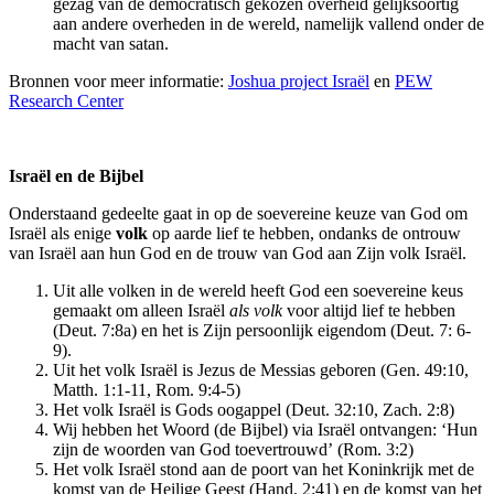
gezag van de democratisch gekozen overheid gelijksoortig
aan andere overheden in de wereld, namelijk vallend onder de
macht van satan.
Bronnen voor meer informatie:
Joshua project Israël
en
PEW
Research Center
Israël en de Bijbel
Onderstaand gedeelte gaat in op de soevereine keuze van God om
Israël als enige
volk
op aarde lief te hebben, ondanks de ontrouw
van Israël aan hun God en de trouw van God aan Zijn volk Israël.
Uit alle volken in de wereld heeft God een soevereine keus
gemaakt om alleen Israël
als volk
voor altijd lief te hebben
(Deut. 7:8a) en het is Zijn persoonlijk eigendom (Deut. 7: 6-
9).
Uit het volk Israël is Jezus de Messias geboren (Gen. 49:10,
Matth. 1:1-11, Rom. 9:4-5)
Het volk Israël is Gods oogappel (Deut. 32:10, Zach. 2:8)
Wij hebben het Woord (de Bijbel) via Israël ontvangen: ‘Hun
zijn de woorden van God toevertrouwd’ (Rom. 3:2)
Het volk Israël stond aan de poort van het Koninkrijk met de
komst van de Heilige Geest (Hand. 2:41) en de komst van het