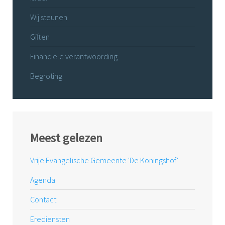
Wij steunen
Giften
Financiële verantwoording
Begroting
Meest gelezen
Vrije Evangelische Gemeente 'De Koningshof'
Agenda
Contact
Erediensten