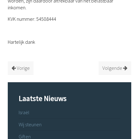
worden, zijn daardoor aftrekbaar van het belastbaar
inkomen.
KVK nummer: 54508444
Hartelijk dank
Vorige
Volgende
Laatste Nieuws
Israël
Wij steunen
Giften